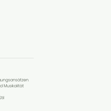
gungsansätzen.
 Musikalität
til