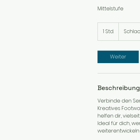
Mittelstufe
1 Std.
1
Schlac
S
t
d
Weiter
Beschreibung
Verbinde den Se
Kreatives Footwo
helfen dir, vielse
Ideal für dich, 
weiterentwickeln