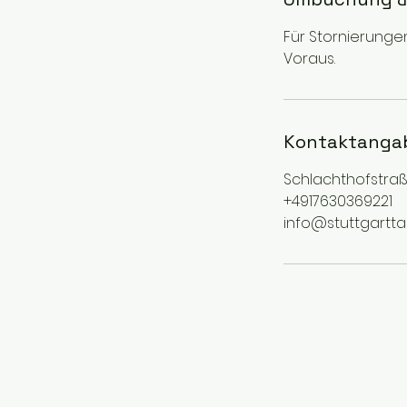
Für Stornierunge
Voraus.
Kontaktanga
Schlachthofstraß
+4917630369221
info@stuttgartta