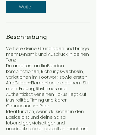
d
Weiter
Beschreibung
Vertiefe deine Grundlagen und bringe
mehr Dynamik und Ausdruck in deinen
Tanz.
Du arbeitest an fließenden
Kombinationen, Richtungswechseln,
Variationen im Footwork sowie ersten
AfroCuban-Elementen, die deinem Stil
mehr Erdung, Rhythmus und
Authentizität verleihen. Fokus liegt auf
Musikalität, Timing und klarer
Connection im Paar.
Ideal für dich, wenn du sicher in den
Basics bist und deine Salsa
lebendiger, vielseitiger und
ausdrucksstärker gestalten möchtest.